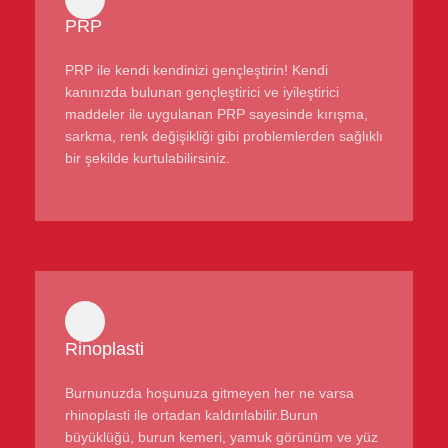
PRP
PRP ile kendi kendinizi gençleştirin! Kendi
kanınızda bulunan gençleştirici ve iyileştirici
maddeler ile uygulanan PRP sayesinde kırışma,
sarkma, renk değişikliği gibi problemlerden sağlıklı
bir şekilde kurtulabilirsiniz.
Rinoplasti
Burnunuzda hoşunuza gitmeyen her ne varsa
rhinoplasti ile ortadan kaldırılabilir.Burun
büyüklüğü, burun kemeri, yamuk görünüm ve yüz