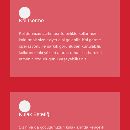
Kol Germe
Kol derinizin sarkması ile birlikte kollarınızı
kaldırmak size eziyet gibi gelebilir. Kol germe
operasyonu ile sarkık görüntüden kurtulabilir,
kollarınızdaki yükleri atarak rahatlıkla hareket
etmenin özgürlüğünü yaşayabilirsiniz.
Kulak Estetiği
Sizin ya da çocuğunuzun kulaklarında kepçelik