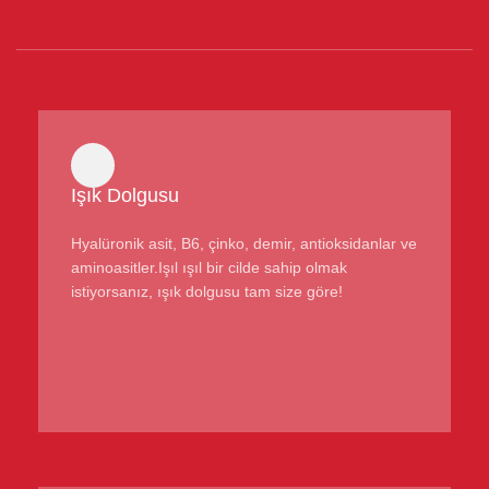
Işık Dolgusu
Hyalüronik asit, B6, çinko, demir, antioksidanlar ve
aminoasitler.Işıl ışıl bir cilde sahip olmak
istiyorsanız, ışık dolgusu tam size göre!