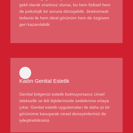
şekil olarak orantısız olursa, bu hem fiziksel hem
de psikolojik bir soruna dönüşebilir. Jinekomasti
tedavisi ile hem ideal görünüm hem de özgüven
geri kazanılabilir.
Kadın Genital Estetik
Genital bölgenizi estetik bulmuyorsanız cinsel
isteksizlik ve ikili ilişkilerinizde zedelenme ortaya
çıkar. Genital estetik uygulamaları ile daha iyi bir
görünüme kavuşarak cinsel deneyimlerinizi de
iyileştirebilirsiniz.