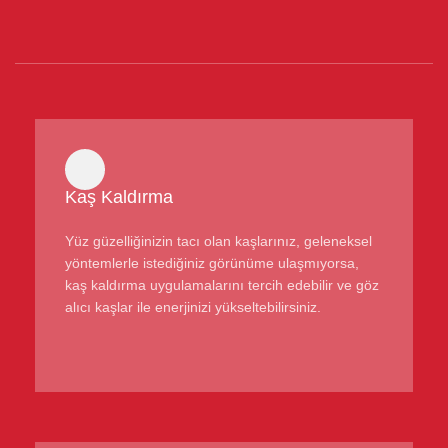
Kaş Kaldırma
Yüz güzelliğinizin tacı olan kaşlarınız, geleneksel
yöntemlerle istediğiniz görünüme ulaşmıyorsa,
kaş kaldırma uygulamalarını tercih edebilir ve göz
alıcı kaşlar ile enerjinizi yükseltebilirsiniz.