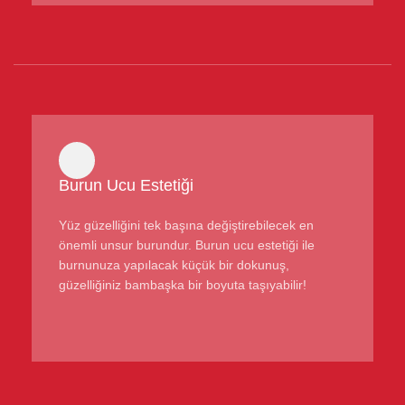
Burun Ucu Estetiği
Yüz güzelliğini tek başına değiştirebilecek en
önemli unsur burundur. Burun ucu estetiği ile
burnunuza yapılacak küçük bir dokunuş,
güzelliğiniz bambaşka bir boyuta taşıyabilir!