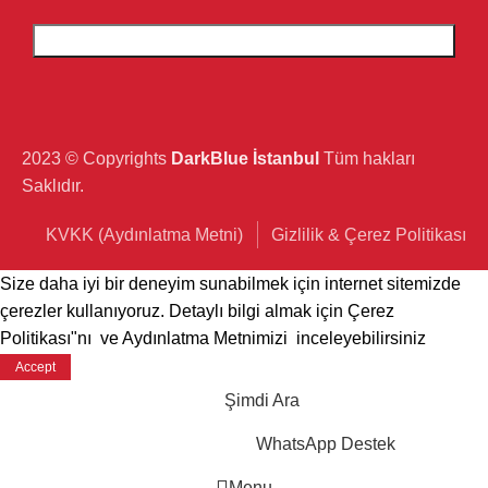
2023 © Copyrights
DarkBlue İstanbul
Tüm hakları
Saklıdır.
KVKK (Aydınlatma Metni)
Gizlilik & Çerez Politikası
Size daha iyi bir deneyim sunabilmek için internet sitemizde
çerezler kullanıyoruz. Detaylı bilgi almak için
Çerez
Politikası"nı
ve
Aydınlatma Metnimizi
inceleyebilirsiniz
Accept
Şimdi Ara
WhatsApp Destek
Menu