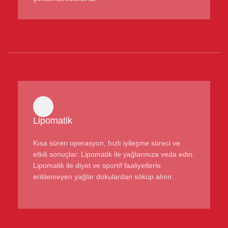
Lipomatik
Kısa süren operasyon, hızlı iyileşme süreci ve
etkili sonuçlar: Lipomatik ile yağlarınıza veda edin.
Lipomatik ile diyet ve sportif faaliyetlerle
eritilemeyen yağlar dokulardan söküp alınır.