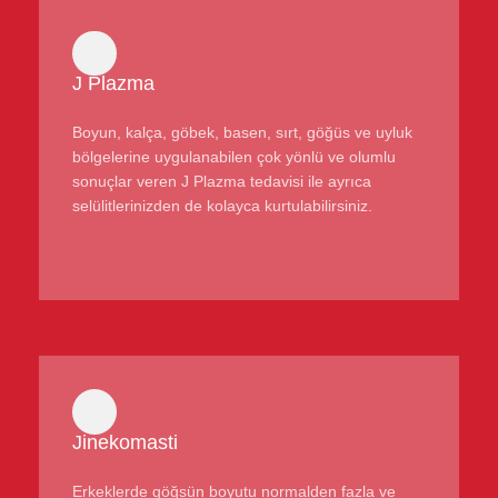
J Plazma
Boyun, kalça, göbek, basen, sırt, göğüs ve uyluk
bölgelerine uygulanabilen çok yönlü ve olumlu
sonuçlar veren J Plazma tedavisi ile ayrıca
selülitlerinizden de kolayca kurtulabilirsiniz.
Jinekomasti
Erkeklerde göğsün boyutu normalden fazla ve