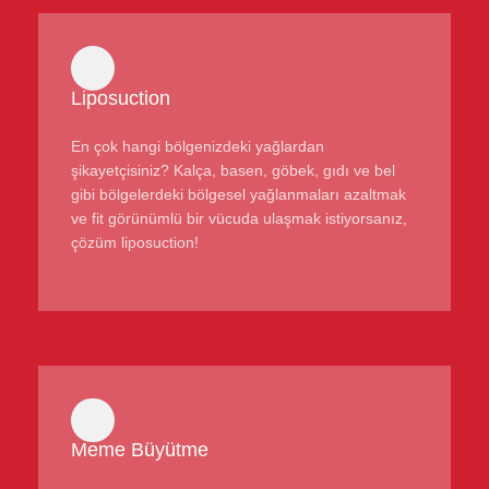
Liposuction
En çok hangi bölgenizdeki yağlardan
şikayetçisiniz? Kalça, basen, göbek, gıdı ve bel
gibi bölgelerdeki bölgesel yağlanmaları azaltmak
ve fit görünümlü bir vücuda ulaşmak istiyorsanız,
çözüm liposuction!
Meme Büyütme