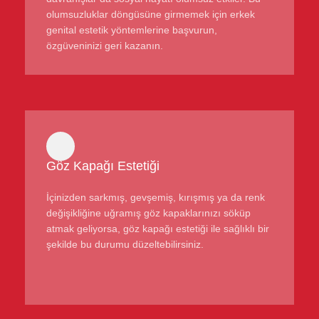
olumsuzluklar döngüsüne girmemek için erkek
genital estetik yöntemlerine başvurun,
özgüveninizi geri kazanın.
Göz Kapağı Estetiği
İçinizden sarkmış, gevşemiş, kırışmış ya da renk
değişikliğine uğramış göz kapaklarınızı söküp
atmak geliyorsa, göz kapağı estetiği ile sağlıklı bir
şekilde bu durumu düzeltebilirsiniz.