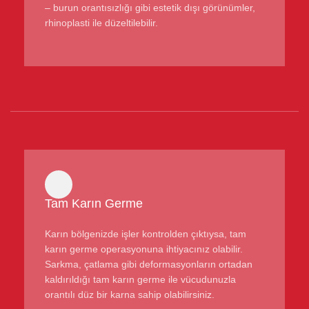
– burun orantısızlığı gibi estetik dışı görünümler,
rhinoplasti ile düzeltilebilir.
Tam Karın Germe
Karın bölgenizde işler kontrolden çıktıysa, tam
karın germe operasyonuna ihtiyacınız olabilir.
Sarkma, çatlama gibi deformasyonların ortadan
kaldırıldığı tam karın germe ile vücudunuzla
orantılı düz bir karna sahip olabilirsiniz.