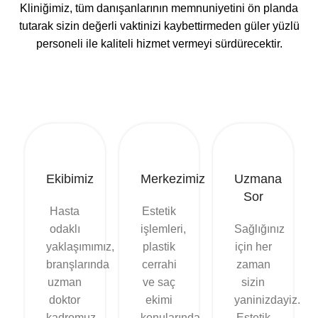
Kliniğimiz, tüm danışanlarının memnuniyetini ön planda
tutarak sizin değerli vaktinizi kaybettirmeden güler yüzlü
personeli ile kaliteli hizmet vermeyi sürdürecektir.
Ekibimiz
Merkezimiz
Uzmana
Sor
Hasta
Estetik
odaklı
işlemleri,
Sağlığınız
yaklaşımımız,
plastik
için her
branşlarında
cerrahi
zaman
uzman
ve saç
sizin
doktor
ekimi
yaninizdayiz.
kadromuz
konularında,
Estetik