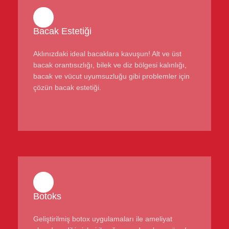
Bacak Estetiği
Aklınızdaki ideal bacaklara kavuşun! Alt ve üst
bacak orantısızlığı, bilek ve diz bölgesi kalınlığı,
bacak ve vücut uyumsuzluğu gibi problemler için
çözün bacak estetiği.
Botoks
Geliştirilmiş botox uygulamaları ile ameliyat