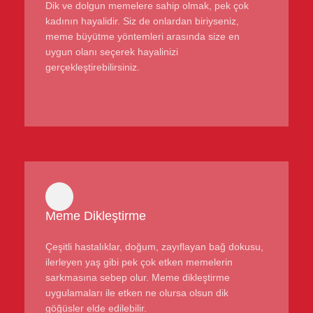
Dik ve dolgun memelere sahip olmak, pek çok
kadının hayalidir. Siz de onlardan biriyseniz,
meme büyütme yöntemleri arasında size en
uygun olanı seçerek hayalinizi
gerçekleştirebilirsiniz.
Meme Dikleştirme
Çeşitli hastalıklar, doğum, zayıflayan bağ dokusu,
ilerleyen yaş gibi pek çok etken memelerin
sarkmasına sebep olur. Meme dikleştirme
uygulamaları ile etken ne olursa olsun dik
göğüsler elde edilebilir.