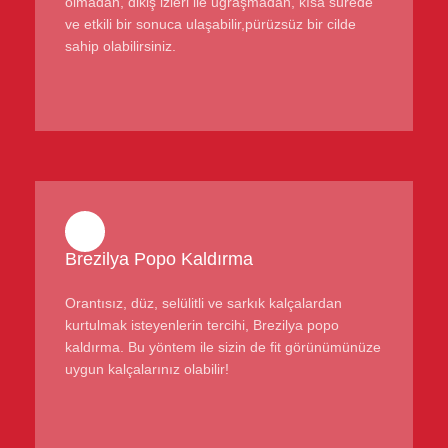
olmadan, dikiş izleri ile uğraşmadan, kısa sürede
ve etkili bir sonuca ulaşabilir,pürüzsüz bir cilde
sahip olabilirsiniz.
Brezilya Popo Kaldırma
Orantısız, düz, selülitli ve sarkık kalçalardan
kurtulmak isteyenlerin tercihi, Brezilya popo
kaldırma. Bu yöntem ile sizin de fit görünümünüze
uygun kalçalarınız olabilir!