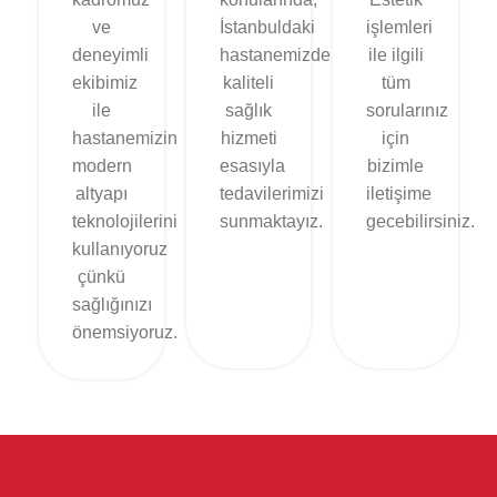
ve
İstanbuldaki
işlemleri
deneyimli
hastanemizde
ile ilgili
ekibimiz
kaliteli
tüm
ile
sağlık
sorularınız
hastanemizin
hizmeti
için
modern
esasıyla
bizimle
altyapı
tedavilerimizi
iletişime
teknolojilerini
sunmaktayız.
gecebilirsiniz.
kullanıyoruz
çünkü
Yol
Şimdi
sağlığınızı
Tarifi Al
Ara
önemsiyoruz.