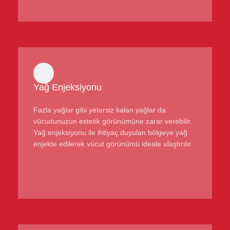
Yağ Enjeksiyonu
Fazla yağlar gibi yetersiz kalan yağlar da
vücudunuzun estetik görünümüne zarar verebilir.
Yağ enjeksiyonu ile ihtiyaç duyulan bölgeye yağ
enjekte edilerek vücut görünümü ideale ulaştırılır.