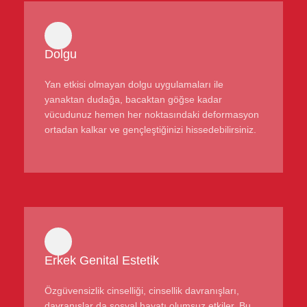
Dolgu
Yan etkisi olmayan dolgu uygulamaları ile
yanaktan dudağa, bacaktan göğse kadar
vücudunuz hemen her noktasındaki deformasyon
ortadan kalkar ve gençleştiğinizi hissedebilirsiniz.
Erkek Genital Estetik
Özgüvensizlik cinselliği, cinsellik davranışları,
davranışlar da sosyal hayatı olumsuz etkiler. Bu