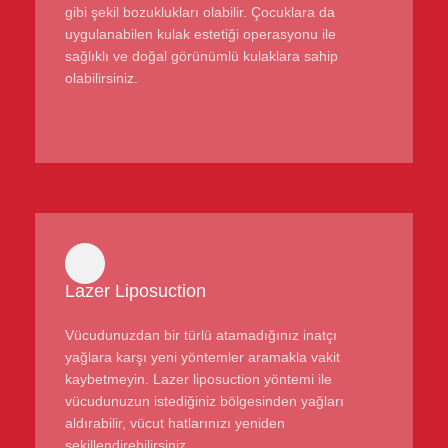
gibi şekil bozuklukları olabilir. Çocuklara da
uygulanabilen kulak estetiği operasyonu ile
sağlıklı ve doğal görünümlü kulaklara sahip
olabilirsiniz.
Lazer Liposuction
Vücudunuzdan bir türlü atamadığınız inatçı
yağlara karşı yeni yöntemler aramakla vakit
kaybetmeyin. Lazer liposuction yöntemi ile
vücudunuzun istediğiniz bölgesinden yağları
aldırabilir, vücut hatlarınızı yeniden
şekillendirebilirsiniz.