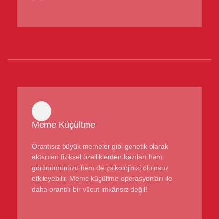
Meme Küçültme
Orantısız büyük memeler gibi genetik olarak
aktarılan fiziksel özelliklerden bazıları hem
görünümünüzü hem de psikolojinizi olumsuz
etkileyebilir. Meme küçültme operasyonları ile
daha orantılı bir vücut imkânsız değil!